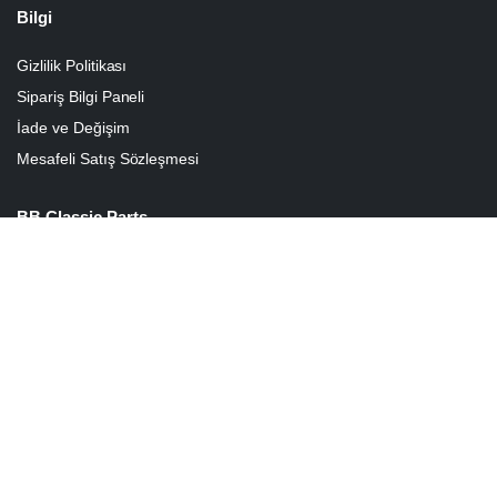
Bilgi
Gizlilik Politikası
Sipariş Bilgi Paneli
İade ve Değişim
Mesafeli Satış Sözleşmesi
BB Classic Parts
Hakkımızda
Sepetim
İletişim
BB Classic Parts
Vosvos Yedek Parça