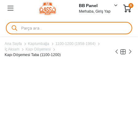
BB Panel
0
Merhaba, Giriş Yap
Products
search
Ana Sayfa
Kaplumbağa
1100-1200 (1958-1964)
İç Aksam
Kapı Döşemesi
Kapı Döşemesi Taba (1100-1200)