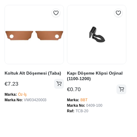
Koltuk Alt Döşemesi (Taba)
Kapı Döşeme Klipsi Orjinal
(1100-1200)
€
7.23
€
0.70
Marka
Öz-İş
Marka No
VW03420003
Marka
BBT
Marka No
0409-100
Raf
TCB-20