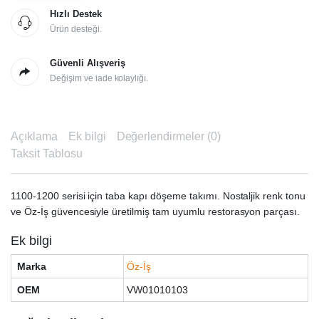
(1100-
1200)
Hızlı Destek
quantity
Ürün desteği.
Güvenli Alışveriş
Değişim ve iade kolaylığı.
Açıklama
Ek bilgi
Değerlendirmeler (0)
Taksit Tablosu
1100-1200 serisi için taba kapı döşeme takımı. Nostaljik renk tonu
ve Öz-İş güvencesiyle üretilmiş tam uyumlu restorasyon parçası.
Ek bilgi
Marka
Öz-İş
OEM
VW01010103