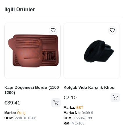
İlgili Ürünler
Kapı Döşemesi Bordo (1100-
Kolçak Vida Karşılık Klipsi
1200)
€
2.10
€
39.41
Marka
BBT
Marka
Öz-İş
Marka No
0409-9
OEM
VW01010108
OEM
155867199
Raf
MC-108