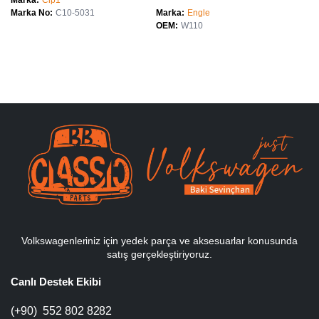
Marka
Cip1
Marka No
C10-5031
Marka
Engle
OEM
W110
Volkswagenleriniz için yedek parça ve aksesuarlar konusunda
satış gerçekleştiriyoruz.
Canlı Destek Ekibi
(+90) 552 802 8282