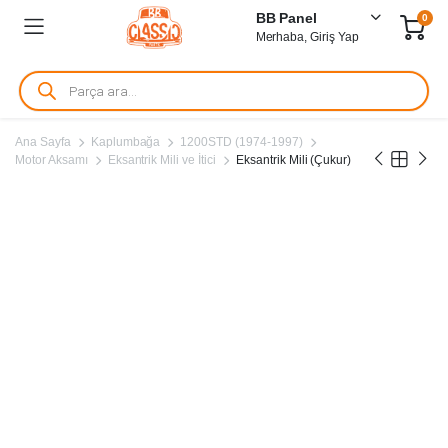
BB Panel
0
Merhaba, Giriş Yap
Products
search
Ana Sayfa
Kaplumbağa
1200STD (1974-1997)
Motor Aksamı
Eksantrik Mili ve İtici
Eksantrik Mili (Çukur)