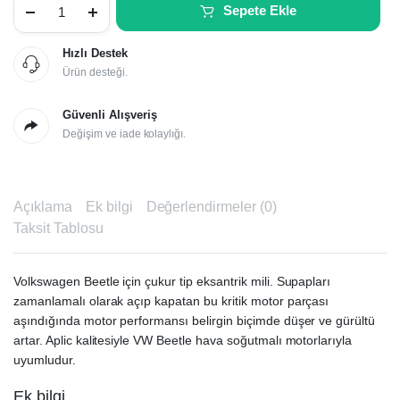
Sepete Ekle
Mili
(Çukur)
quantity
Hızlı Destek
Ürün desteği.
Güvenli Alışveriş
Değişim ve iade kolaylığı.
Açıklama
Ek bilgi
Değerlendirmeler (0)
Taksit Tablosu
Volkswagen Beetle için çukur tip eksantrik mili. Supapları
zamanlamalı olarak açıp kapatan bu kritik motor parçası
aşındığında motor performansı belirgin biçimde düşer ve gürültü
artar. Aplic kalitesiyle VW Beetle hava soğutmalı motorlarıyla
uyumludur.
Ek bilgi