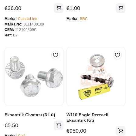
€
36.00
€
1.00
Marka
ClassicLine
Marka
BRC
Marka No
8111400100
OEM
113109309C
Raf
B2
Eksantrik Civatası (3 Lü)
W110 Engle Dereceli
Eksantrik Kiti
€
5.50
€
950.00