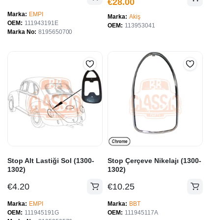
€
28.00
fiyat:
andaki
€35.00.
fiyat:
Marka
EMPI
Marka
Akiş
OEM
111943191E
€28.00.
OEM
113953041
Marka No
8195650700
Stop Alt Lastiği Sol (1300-
Stop Çerçeve Nikelajı (1300-
1302)
1302)
€
4.20
€
10.25
Marka
EMPI
Marka
BBT
OEM
111945191G
OEM
111945117A