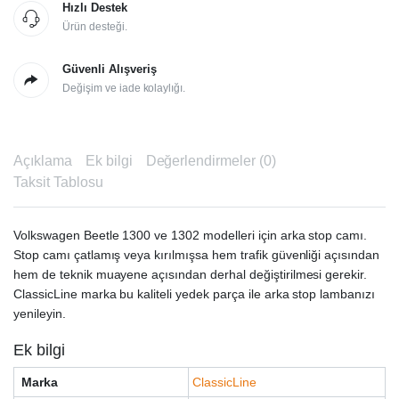
1302)
Hızlı Destek
quantity
Ürün desteği.
Güvenli Alışveriş
Değişim ve iade kolaylığı.
Açıklama
Ek bilgi
Değerlendirmeler (0)
Taksit Tablosu
Volkswagen Beetle 1300 ve 1302 modelleri için arka stop camı.
Stop camı çatlamış veya kırılmışsa hem trafik güvenliği açısından
hem de teknik muayene açısından derhal değiştirilmesi gerekir.
ClassicLine marka bu kaliteli yedek parça ile arka stop lambanızı
yenileyin.
Ek bilgi
Marka
ClassicLine