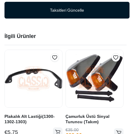
Taksitleri Güncelle
İlgili Ürünler
Plakalık Alt Lastiği(1300-
Çamurluk Üstü Sinyal
1302-1303)
Turuncu (Takım)
Orijinal
Şu
€
35.00
€
5.75