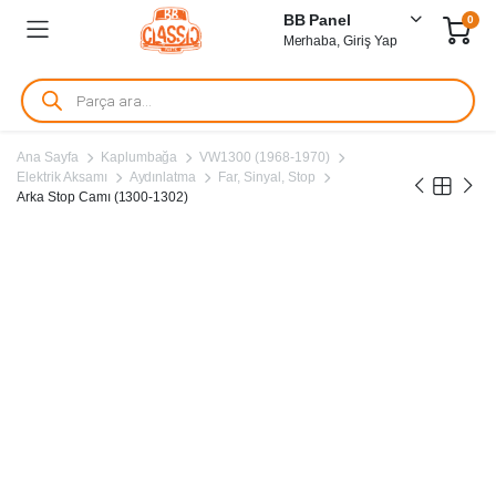
BB Panel
0
Merhaba, Giriş Yap
Products
search
Ana Sayfa
Kaplumbağa
VW1300 (1968-1970)
Elektrik Aksamı
Aydınlatma
Far, Sinyal, Stop
Arka Stop Camı (1300-1302)