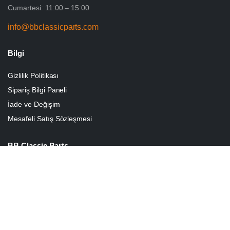
Cumartesi: 11:00 – 15:00
info@bbclassicparts.com
Bilgi
Gizlilik Politikası
Sipariş Bilgi Paneli
İade ve Değişim
Mesafeli Satış Sözleşmesi
BB Classic Parts
Hakkımızda
Sepetim
İletişim